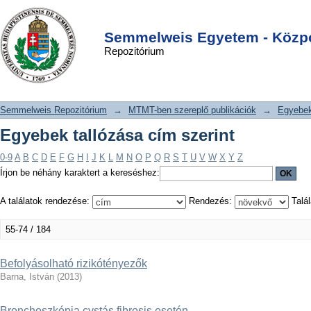
Egyebek tallózása cím szerint
DSpace/Manakin Repository
Login
Semmelweis Egyetem - Közpo
Repozitórium
Semmelweis Repozitórium
→
MTMT-ben szereplő publikációk
→
Egyebe
Egyebek tallózása cím szerint
0-9
A
B
C
D
E
F
G
H
I
J
K
L
M
N
O
P
Q
R
S
T
U
V
W
X
Y
Z
Írjon be néhány karaktert a kereséshez:
A találatok rendezése:
Rendezés:
Talál
55-74 / 184
Befolyásolható rizikótényezők
Barna, István
(
2013
)
Bronchoszkópia cystás fibrosis esetén