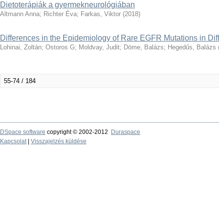
Dietoterápiák a gyermekneurológiában
Altmann Anna
;
Richter Éva
;
Farkas, Viktor
(
2018
)
Differences in the Epidemiology of Rare EGFR Mutations in Diff
Lohinai, Zoltán
;
Ostoros G
;
Moldvay, Judit
;
Döme, Balázs
;
Hegedűs, Balázs
55-74 / 184
DSpace software
copyright © 2002-2012
Duraspace
Kapcsolat
|
Visszajelzés küldése