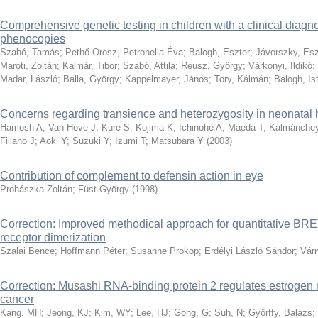
Comprehensive genetic testing in children with a clinical diagn
phenocopies
Szabó, Tamás
;
Pethő-Orosz, Petronella Éva
;
Balogh, Eszter
;
Jávorszky, Esz
Maróti, Zoltán
;
Kalmár, Tibor
;
Szabó, Attila
;
Reusz, György
;
Várkonyi, Ildikó
;
Madar, László
;
Balla, György
;
Kappelmayer, János
;
Tory, Kálmán
;
Balogh, Is
Concerns regarding transience and heterozygosity in neonatal 
Hamosh A
;
Van Hove J
;
Kure S
;
Kojima K
;
Ichinohe A
;
Maeda T
;
Kálmánchey
Filiano J
;
Aoki Y
;
Suzuki Y
;
Izumi T
;
Matsubara Y
(
2003
)
Contribution of complement to defensin action in eye
Prohászka Zoltán
;
Füst György
(
1998
)
Correction: Improved methodical approach for quantitative BRE
receptor dimerization
Szalai Bence
;
Hoffmann Péter
;
Susanne Prokop
;
Erdélyi László Sándor
;
Várn
Correction: Musashi RNA-binding protein 2 regulates estrogen r
cancer
Kang, MH
;
Jeong, KJ
;
Kim, WY
;
Lee, HJ
;
Gong, G
;
Suh, N
;
Győrffy, Balázs
;