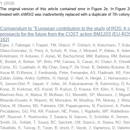
Y
(
2019
)
The original version of this article contained error in Figure 2e. In Figure
treated with shMSI2 was inadvertently replaced with a duplicate of 7th colon
Corrigendum to "European contribution to the study of ROS: A 
prospects for the future from the COST action BM1203 (EU-ROS
162]
Egea, J
;
Fabregat, I
;
Frapart, YM
;
Ghezzi, P
;
Görlach, A
;
Kietzmann, T
;
Kuba
Olaso-Gonzalez, G
;
Petry, A
;
Schulz, R
;
Vina, J
;
Winyard, P
;
Abbas, K
;
Ade
Antelmann, H
;
Antunes, F
;
Aslan, M
;
Bachschmid, MM
;
Barbosa, RM
;
Belou
E
;
Bindoli, A
;
Bottari, SP
;
Brito, PM
;
Carrara, G
;
Casas, AI
;
Chatzi, A
;
Chondr
Costa, JG
;
Cuadrado, A
;
My-Chan, Dang P
;
De Smet, B
;
Debelec-Butuner, B
Assar M
;
El-Benna, J
;
Ferdinandy, Péter
;
Fernandes, AS
;
Fladmark, KE
;
För
Zoltán
;
Görbe, Anikó
;
Griffiths, H
;
Hampl, V
;
Hanf, A
;
Herget, J
;
Hernansanz-
S
;
Jansen-Dürr, P
;
Jaquet, V
;
Joles, JA
;
Kalyanaraman, B
;
Kaminskyy, D
;
Ka
Korac, B
;
Korkmaz, KS
;
Koziel, R
;
Kračun, D
;
Krause, KH
;
Křen, V
;
Krieg, T
Martínez-Ruiz, A
;
Matsui, R
;
McBean, GJ
;
Meredith, SP
;
Messens, J
;
Miguel
Miranda-Vizuete, A
;
Mojović, M
;
Monsalve, M
;
Mouthuy, PA
;
Mulvey, J
;
Münz
Oelze, M
;
Oliveira, NG
;
Palmeira, CM
;
Papaevgeniou, N
;
Pavićević, A
;
Pedre
Pircalabioru, GG
;
Pitt, AR
;
Poulsen, HE
;
Prieto, I
;
Rigobello, MP
;
Robledinos
AP
;
Rousset, F
;
Ruskovska, T
;
Saraiva, N
;
Sasson, S
;
Schröder, K
;
Semen,
Smith, GL
;
Soldati, T
;
Sousa, BC
;
Spickett, CM
;
Stancic, A
;
Stasia, MJ
;
Stei
Tokatlidis, K
;
Tuncay, E
;
Turan, B
;
Ursini, F
;
Vacek, J
;
Vajnerova, O
;
Valento