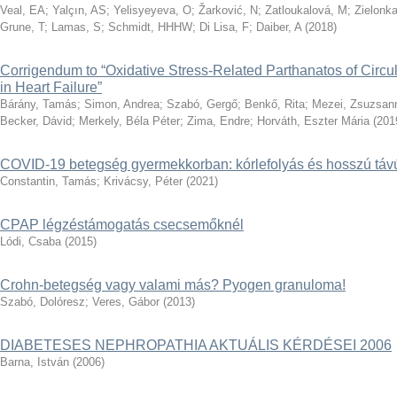
Veal, EA
;
Yalçın, AS
;
Yelisyeyeva, O
;
Žarković, N
;
Zatloukalová, M
;
Zielonka
Grune, T
;
Lamas, S
;
Schmidt, HHHW
;
Di Lisa, F
;
Daiber, A
(
2018
)
Corrigendum to “Oxidative Stress-Related Parthanatos of Circ
in Heart Failure”
Bárány, Tamás
;
Simon, Andrea
;
Szabó, Gergő
;
Benkő, Rita
;
Mezei, Zsuzsan
Becker, Dávid
;
Merkely, Béla Péter
;
Zima, Endre
;
Horváth, Eszter Mária
(
201
COVID-19 betegség gyermekkorban: kórlefolyás és hosszú táv
Constantin, Tamás
;
Krivácsy, Péter
(
2021
)
CPAP légzéstámogatás csecsemőknél
Lódi, Csaba
(
2015
)
Crohn-betegség vagy valami más? Pyogen granuloma!
Szabó, Dolóresz
;
Veres, Gábor
(
2013
)
DIABETESES NEPHROPATHIA AKTUÁLIS KÉRDÉSEI 2006
Barna, István
(
2006
)