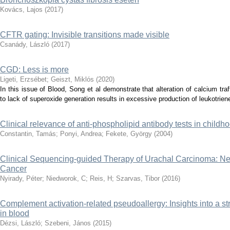
Kovács, Lajos
(
2017
)
CFTR gating: Invisible transitions made visible
Csanády, László
(
2017
)
CGD: Less is more
Ligeti, Erzsébet
;
Geiszt, Miklós
(
2020
)
In this issue of Blood, Song et al demonstrate that alteration of calcium traf
to lack of superoxide generation results in excessive production of leukotrien
Clinical relevance of anti-phospholipid antibody tests in childh
Constantin, Tamás
;
Ponyi, Andrea
;
Fekete, György
(
2004
)
Clinical Sequencing-guided Therapy of Urachal Carcinoma: Ne
Cancer
Nyirady, Péter
;
Niedworok, C
;
Reis, H
;
Szarvas, Tibor
(
2016
)
Complement activation-related pseudoallergy: Insights into a s
in blood
Dézsi, László
;
Szebeni, János
(
2015
)