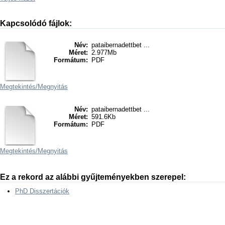
Kapcsolódó fájlok:
Név:
pataibernadettbet ...
Méret:
2.977Mb
Formátum:
PDF
Megtekintés/
Megnyitás
Név:
pataibernadettbet ...
Méret:
591.6Kb
Formátum:
PDF
Megtekintés/
Megnyitás
Ez a rekord az alábbi gyűjteményekben szerepel:
PhD Disszertációk