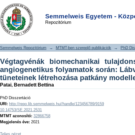
Végtagvénák biomechanikai
DSpace/Manakin Repository
Login
tulajdonságainak változásai
Semmelweis Egyetem - Közpo
Repozitórium
angiogenetikus folyamatok során:
Lábvarikozitás betegség tüneteinek
létrehozása patkány modellen
Semmelweis Repozitórium
→
MTMT-ben szereplő publikációk
→
PhD Dis
Végtagvénák biomechanikai tulajdons
angiogenetikus folyamatok során: Lábv
tüneteinek létrehozása patkány modell
Patai, Bernadett Bettina
PhD Disszertáció
URI:
http://repo.lib.semmelweis.hu//handle/123456789/9159
10.14753/SE.2021.2531
MTMT azonosító:
32866758
Megjelenés éve:
2021
Teljes nézet