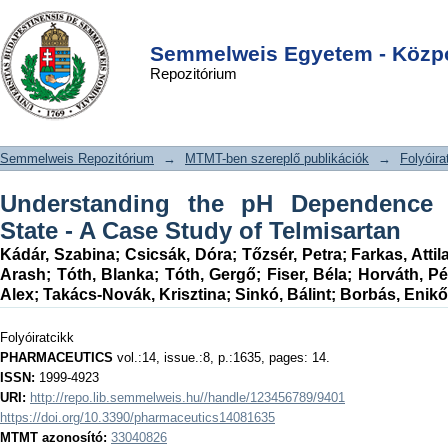
Understanding the pH Dependence of
DSpace/Manakin Repository
Login
Supersaturation State - A Case Study
Semmelweis Egyetem - Közpo
Repozitórium
of Telmisartan
Semmelweis Repozitórium
→
MTMT-ben szereplő publikációk
→
Folyóira
Understanding the pH Dependence o
State - A Case Study of Telmisartan
Kádár, Szabina
;
Csicsák, Dóra
;
Tőzsér, Petra
;
Farkas, Attil
Arash
;
Tóth, Blanka
;
Tóth, Gergő
;
Fiser, Béla
;
Horváth, Pé
Alex
;
Takács-Novák, Krisztina
;
Sinkó, Bálint
;
Borbás, Enikő
Folyóiratcikk
PHARMACEUTICS
vol.:14, issue.:8, p.:1635, pages: 14.
ISSN:
1999-4923
URI:
http://repo.lib.semmelweis.hu//handle/123456789/9401
https://doi.org/10.3390/pharmaceutics14081635
MTMT azonosító:
33040826