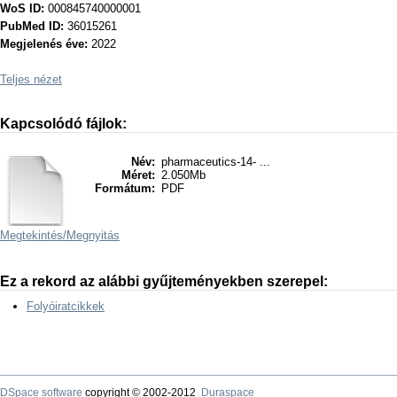
WoS ID:
000845740000001
PubMed ID:
36015261
Megjelenés éve:
2022
Teljes nézet
Kapcsolódó fájlok:
Név:
pharmaceutics-14- ...
Méret:
2.050Mb
Formátum:
PDF
Megtekintés/
Megnyitás
Ez a rekord az alábbi gyűjteményekben szerepel:
Folyóiratcikkek
DSpace software
copyright © 2002-2012
Duraspace