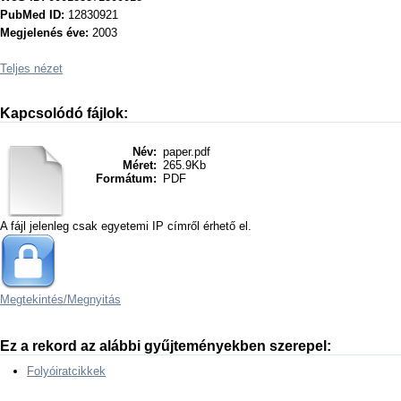
PubMed ID:
12830921
Megjelenés éve:
2003
Teljes nézet
Kapcsolódó fájlok:
Név:
paper.pdf
Méret:
265.9Kb
Formátum:
PDF
A fájl jelenleg csak egyetemi IP címről érhető el.
Megtekintés/
Megnyitás
Ez a rekord az alábbi gyűjteményekben szerepel:
Folyóiratcikkek