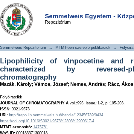
Lipophilicity of vinpocetine and
DSpace/Manakin Repository
Login
related compounds characterized by
Semmelweis Egyetem - Közpo
Repozitórium
reversed-phase thin-layer
chromatography
Semmelweis Repozitórium
→
MTMT-ben szereplő publikációk
→
Folyóira
Lipophilicity of vinpocetine and 
characterized by reversed-p
chromatography
Mazák, Károly
;
Vámos, József
;
Nemes, András
;
Rácz, Ákos
Folyóiratcikk
JOURNAL OF CHROMATOGRAPHY A
vol.:996, issue.:1-2, p.:195-203.
ISSN:
0021-9673
URI:
http://repo.lib.semmelweis.hu//handle/123456789/9434
https://doi.org/10.1016/S0021-9673%2803%2900617-4
MTMT azonosító:
1475781
WoS ID:
000183371300018