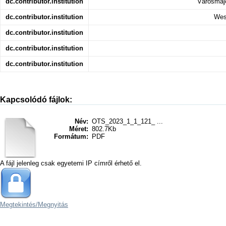
dc.contributor.institution
Városmajo
dc.contributor.institution
Wes
dc.contributor.institution
dc.contributor.institution
dc.contributor.institution
Kapcsolódó fájlok:
Név:
OTS_2023_1_1_121_ ...
Méret:
802.7Kb
Formátum:
PDF
A fájl jelenleg csak egyetemi IP címről érhető el.
Megtekintés/
Megnyitás