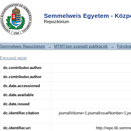
Possibilities of kinetic imaging in the
DSpace/Manakin Repository
Login
observation of bird embryos in non-
Semmelweis Egyetem - Közpo
Repozitórium
invasive ecotoxicological studies
Semmelweis Repozitórium
→
MTMT-ben szereplő publikációk
→
Folyóira
Egyszerű nézet
dc.contributor.author
dc.contributor.author
dc.date.accessioned
dc.date.available
dc.date.issued
dc.identifier.citation
journalVolume=1;journalIssueNumber=1;jou
dc.identifier.uri
http://repo.lib.sem