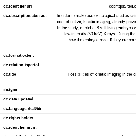
dc.identifier.uri
doi:https://doi
dc.description.abstract
In order to make ecotoxicological studies us
cost effective, kinetic imaging, already pro
In the study, a total of 8 still-living embryo
low-intensity (50 keV) X-rays. During t
how the embryos react if they are not 
dc.format.extent
dc.relation.ispartof
dc.title
Possibilities of kinetic imaging in the 
dc.type
dc.date.updated
dc.language.rfc3066
dc.rights.holder
dc.identifier.mtmt