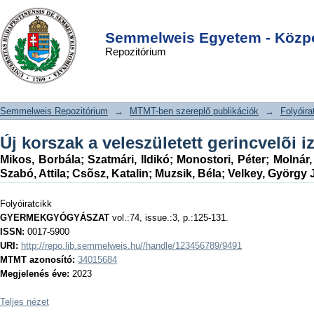
Új korszak a veleszületett gerincvelõi
DSpace/Manakin Repository
Login
izomsorvadás terén
Semmelweis Egyetem - Közpo
Repozitórium
Semmelweis Repozitórium
→
MTMT-ben szereplő publikációk
→
Folyóira
Új korszak a veleszületett gerincvelõi 
Mikos, Borbála
;
Szatmári, Ildikó
;
Monostori, Péter
;
Molnár,
Szabó, Attila
;
Csõsz, Katalin
;
Muzsik, Béla
;
Velkey, György 
Folyóiratcikk
GYERMEKGYÓGYÁSZAT
vol.:74, issue.:3, p.:125-131.
ISSN:
0017-5900
URI:
http://repo.lib.semmelweis.hu//handle/123456789/9491
MTMT azonosító:
34015684
Megjelenés éve:
2023
Teljes nézet