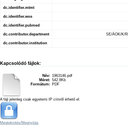
dc.identifier.mtmt
dc.identifier.wos
dc.identifier.pubmed
dc.contributor.department
SE/ÁOK/K/Rad
dc.contributor.institution
Kapcsolódó fájlok:
Név:
1963146.pdf
Méret:
542.8Kb
Formátum:
PDF
A fájl jelenleg csak egyetemi IP címről érhető el.
Megtekintés/
Megnyitás