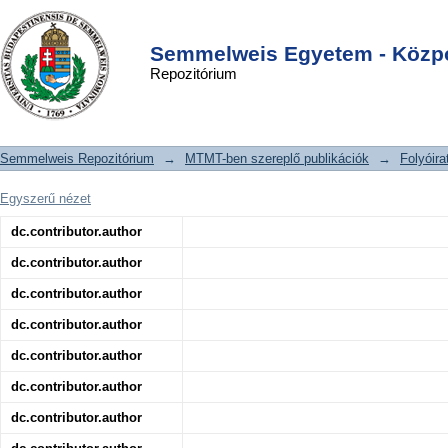
Effect of short-term unloading on T2
DSpace/Manakin Repository
Login
relaxation time in the lumbar
Semmelweis Egyetem - Közpo
Repozitórium
intervertebral disc—in vivo magnetic
resonance imaging study at 3.0 tesla
Semmelweis Repozitórium
→
MTMT-ben szereplő publikációk
→
Folyóira
Egyszerű nézet
dc.contributor.author
dc.contributor.author
dc.contributor.author
dc.contributor.author
dc.contributor.author
dc.contributor.author
dc.contributor.author