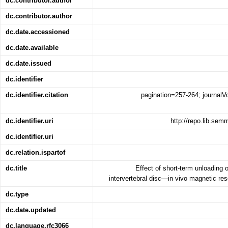
dc.contributor.author
dc.contributor.author
dc.date.accessioned
dc.date.available
dc.date.issued
dc.identifier
dc.identifier.citation
pagination=257-264; journal
dc.identifier.uri
http://repo.lib.se
dc.identifier.uri
dc.relation.ispartof
dc.title
Effect of short-term unloading 
intervertebral disc—in vivo magnetic re
dc.type
dc.date.updated
dc.language.rfc3066