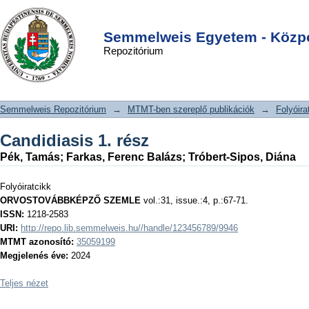
Candidiasis 1. rész
DSpace/Manakin Repository
Login
Semmelweis Egyetem - Közpo
Repozitórium
Semmelweis Repozitórium
→
MTMT-ben szereplő publikációk
→
Folyóira
Candidiasis 1. rész
Pék, Tamás
;
Farkas, Ferenc Balázs
;
Tróbert-Sipos, Diána
Folyóiratcikk
ORVOSTOVÁBBKÉPZŐ SZEMLE
vol.:31, issue.:4, p.:67-71.
ISSN:
1218-2583
URI:
http://repo.lib.semmelweis.hu//handle/123456789/9946
MTMT azonosító:
35059199
Megjelenés éve:
2024
Teljes nézet