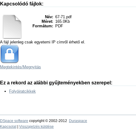
Kapcsolódó fájlok:
Név:
67-71.pdf
Méret:
165.0Kb
Formátum:
PDF
A fájl jelenleg csak egyetemi IP címről érhető el.
Megtekintés/
Megnyitás
Ez a rekord az alábbi gyűjteményekben szerepel:
Folyóiratcikkek
DSpace software
copyright © 2002-2012
Duraspace
Kapcsolat
|
Visszajelzés küldése