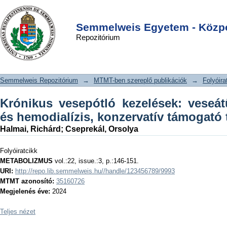
Krónikus vesepótló kezelések:
DSpace/Manakin Repository
Login
veseátültetés, peritoneális és
Semmelweis Egyetem - Közpo
Repozitórium
hemodialízis, konzervatív támogató
terápia
Semmelweis Repozitórium
→
MTMT-ben szereplő publikációk
→
Folyóira
Krónikus vesepótló kezelések: veseátü
és hemodialízis, konzervatív támogató 
Halmai, Richárd
;
Cseprekál, Orsolya
Folyóiratcikk
METABOLIZMUS
vol.:22, issue.:3, p.:146-151.
URI:
http://repo.lib.semmelweis.hu//handle/123456789/9993
MTMT azonosító:
35160726
Megjelenés éve:
2024
Teljes nézet