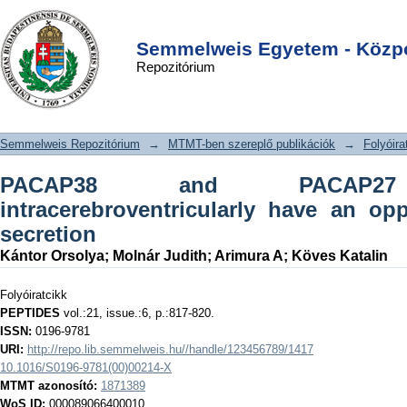
PACAP38 and PACAP27 administered
DSpace/Manakin Repository
Login
intracerebroventricularly have an
Semmelweis Egyetem - Közpo
Repozitórium
opposite effect on LH secretion
Semmelweis Repozitórium
→
MTMT-ben szereplő publikációk
→
Folyóira
PACAP38 and PACAP27 a
intracerebroventricularly have an op
secretion
Kántor Orsolya
;
Molnár Judith
;
Arimura A
;
Köves Katalin
Folyóiratcikk
PEPTIDES
vol.:21, issue.:6, p.:817-820.
ISSN:
0196-9781
URI:
http://repo.lib.semmelweis.hu//handle/123456789/1417
10.1016/S0196-9781(00)00214-X
MTMT azonosító:
1871389
WoS ID:
000089066400010