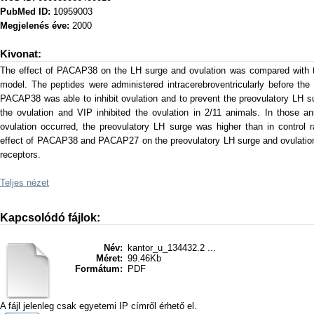
PubMed ID:
10959003
Megjelenés éve:
2000
Kivonat:
The effect of PACAP38 on the LH surge and ovulation was compared with
model. The peptides were administered intracerebroventricularly before the c
PACAP38 was able to inhibit ovulation and to prevent the preovulatory LH s
the ovulation and VIP inhibited the ovulation in 2/11 animals. In those a
ovulation occurred, the preovulatory LH surge was higher than in control r
effect of PACAP38 and PACAP27 on the preovulatory LH surge and ovulation 
receptors.
Teljes nézet
Kapcsolódó fájlok:
Név:
kantor_u_134432.2 ...
Méret:
99.46Kb
Formátum:
PDF
A fájl jelenleg csak egyetemi IP címről érhető el.