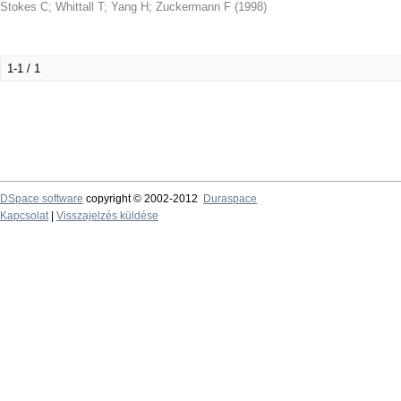
Stokes C
;
Whittall T
;
Yang H
;
Zuckermann F
(
1998
)
1-1 / 1
DSpace software
copyright © 2002-2012
Duraspace
Kapcsolat
|
Visszajelzés küldése