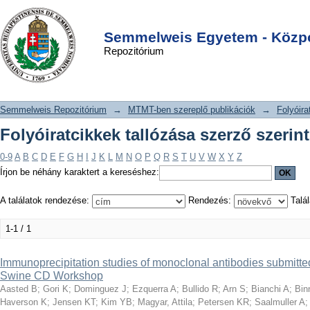
Folyóiratcikkek tallózása szerző
DSpace/Manakin Repository
Login
szerint "Saalmuller A"
Semmelweis Egyetem - Közpo
Repozitórium
Semmelweis Repozitórium
→
MTMT-ben szereplő publikációk
→
Folyóira
Folyóiratcikkek tallózása szerző szerin
0-9
A
B
C
D
E
F
G
H
I
J
K
L
M
N
O
P
Q
R
S
T
U
V
W
X
Y
Z
Írjon be néhány karaktert a kereséshez:
A találatok rendezése:
Rendezés:
Talál
1-1 / 1
Immunoprecipitation studies of monoclonal antibodies submitted
Swine CD Workshop
Aasted B
;
Gori K
;
Dominguez J
;
Ezquerra A
;
Bullido R
;
Arn S
;
Bianchi A
;
Bin
Haverson K
;
Jensen KT
;
Kim YB
;
Magyar, Attila
;
Petersen KR
;
Saalmuller A