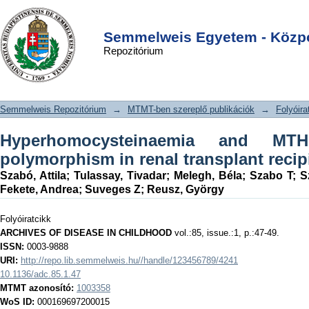
Hyperhomocysteinaemia and MTHFR
DSpace/Manakin Repository
Login
C677T gene polymorphism in renal
Semmelweis Egyetem - Közpo
Repozitórium
transplant recipients
Semmelweis Repozitórium
→
MTMT-ben szereplő publikációk
→
Folyóira
Hyperhomocysteinaemia and M
polymorphism in renal transplant recip
Szabó, Attila
;
Tulassay, Tivadar
;
Melegh, Béla
;
Szabo T
;
S
Fekete, Andrea
;
Suveges Z
;
Reusz, György
Folyóiratcikk
ARCHIVES OF DISEASE IN CHILDHOOD
vol.:85, issue.:1, p.:47-49.
ISSN:
0003-9888
URI:
http://repo.lib.semmelweis.hu//handle/123456789/4241
10.1136/adc.85.1.47
MTMT azonosító:
1003358
WoS ID:
000169697200015