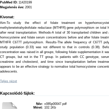
PubMed ID:
11420199
Megjelenés éve:
2001
Kivonat:
Aim-To study the effect of folate treatment on hyperhomocyste
methylenetetrahydrofolate reductase (MTHFR) gene polymorphism on total h
after renal transplantation. Methods-A total of 30 transplanted children and
homocysteine and folate serum concentrations before and after folate treatm
MTHFR C677T polymorphism. Results-The allele frequency of C677T pol
study population (0.33) was not different to that in controls (0.38). Bef
concentration was raised in all groups; following folate supplementation it w
CT groups, but not in the TT group. In patients with CC genotype, seru
creatinine and cholesterol, and time since transplantation before treatme
appears to be an effective strategy to normalise total homocysteine concentr
adolescents.
Teljes nézet
Kapcsolódó fájlok:
Név:
v085p00047.pdf
Méret:
102.1Kb