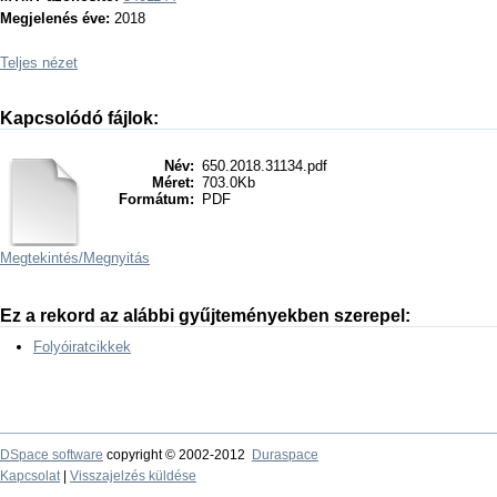
Megjelenés éve:
2018
Teljes nézet
Kapcsolódó fájlok:
Név:
650.2018.31134.pdf
Méret:
703.0Kb
Formátum:
PDF
Megtekintés/
Megnyitás
Ez a rekord az alábbi gyűjteményekben szerepel:
Folyóiratcikkek
DSpace software
copyright © 2002-2012
Duraspace
Kapcsolat
|
Visszajelzés küldése