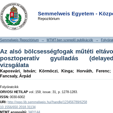
Az alsó bölcsességfogak műtéti
DSpace/Manakin Repository
Login
eltávolítását követő késői
Semmelweis Egyetem - Közpo
Repozitórium
posztoperatív gyulladás (delayed-
onset infection) vizsgálata
Semmelweis Repozitórium
→
MTMT-ben szereplő publikációk
→
Folyóira
Az alsó bölcsességfogak műtéti eltávo
posztoperatív gyulladás (delayed
vizsgálata
Kaposvári, István
;
Körmöczi, Kinga
;
Horváth, Ferenc
Fancsaly, Árpád
Folyóiratcikk
ORVOSI HETILAP
vol.:159, issue.:31, p.:1278-1283.
ISSN:
0030-6002
URI:
http://repo.lib.semmelweis.hu//handle/123456789/6258
10.1556/650.2018.31134
MTMT azonosító:
3401144