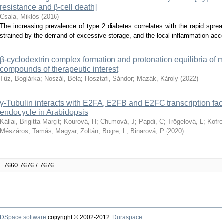
resistance and β-cell death]
Csala, Miklós
(
2016
)
The increasing prevalence of type 2 diabetes correlates with the rapid spre
strained by the demand of excessive storage, and the local inflammation accele
β-cyclodextrin complex formation and protonation equilibria of 
compounds of therapeutic interest
Tűz, Boglárka
;
Noszál, Béla
;
Hosztafi, Sándor
;
Mazák, Károly
(
2022
)
γ-Tubulin interacts with E2FA, E2FB and E2FC transcription fact
endocycle in Arabidopsis
Kállai, Brigitta Margit
;
Kourová, H
;
Chumová, J
;
Papdi, C
;
Trögelová, L
;
Kofr
Mészáros, Tamás
;
Magyar, Zoltán
;
Bögre, L
;
Binarová, P
(
2020
)
7660-7676 / 7676
DSpace software
copyright © 2002-2012
Duraspace