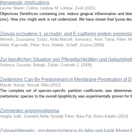
therapeutic implications
Levine, Martin
;
Collins, Lindsay M
;
Lohinai, Zsolt
(
2021
)
Objectives Dentifrices containing zinc reduce gingival inflammation and blee
zinc). How zinc might work is not understood. We have shown that lysine de
Zonula occludens-1, occludin, and E-cadherin protein expression
Németh, Zsuzsanna
;
Szász, Attila Marcell
;
Somorácz, Áron
;
Tátrai, Péter
;
N
Attila
;
Kupcsulik, Péter
;
Kiss, András
;
Schaff, Zsuzsa
(
2009
)
Zur beruflichen Situation von Pflegefachkräften und Geburtshel
Stubnya, Gusztáv
;
Balogh, Zoltán
;
Csetneki J,
(
2009
)
Zwitterions Can Be Predominant in Membrane Penetration of D
Mazák, Károly
;
Noszál, Béla
(
2012
)
The complete set of species-specific partition coefficients was determine
zwitterionic species to the overall lipophilicity was experimentally proven for 
Zsírmentes angiomyolipoma
Vargha Judit
;
Szendrői Attila
;
Nyirády Péter
;
Bata Pál
;
Borka Katalin
(
2013
)
Zsírsavtúltengés - inzulinrezisztencia és béta-sejt-halál [Hyper-f