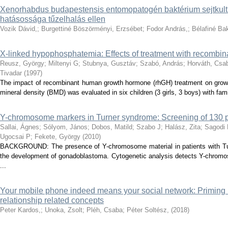
Xenorhabdus budapestensis entomopatogén baktérium sejtkultúráb
hatásossága tűzelhalás ellen
Vozik Dávid,
;
Burgettiné Böszörményi, Erzsébet
;
Fodor András,
;
Bélafiné Bak
X-linked hypophosphatemia: Effects of treatment with recomb
Reusz, György
;
Miltenyi G
;
Stubnya, Gusztáv
;
Szabó, András
;
Horváth, Csa
Tivadar
(
1997
)
The impact of recombinant human growth hormone (rhGH) treatment on grow
mineral density (BMD) was evaluated in six children (3 girls, 3 boys) with fam
Y-chromosome markers in Turner syndrome: Screening of 130 p
Sallai, Ágnes
;
Sólyom, János
;
Dobos, Matild
;
Szabo J
;
Halász, Zita
;
Sagodi 
Ugocsai P
;
Fekete, György
(
2010
)
BACKGROUND: The presence of Y-chromosome material in patients with Turn
the development of gonadoblastoma. Cytogenetic analysis detects Y-chrom
...
Your mobile phone indeed means your social network: Priming 
relationship related concepts
Peter Kardos,
;
Unoka, Zsolt
;
Pléh, Csaba
;
Péter Soltész,
(
2018
)