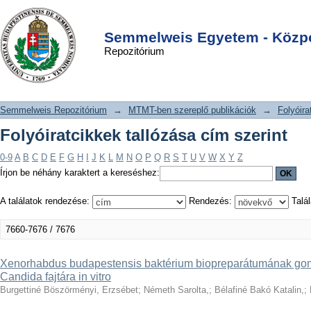
Folyóiratcikkek tallózása cím szerint
DSpace/Manakin Repository
Login
Semmelweis Egyetem - Közpo
Repozitórium
Semmelweis Repozitórium
→
MTMT-ben szereplő publikációk
→
Folyóira
Folyóiratcikkek tallózása cím szerint
0-9
A
B
C
D
E
F
G
H
I
J
K
L
M
N
O
P
Q
R
S
T
U
V
W
X
Y
Z
Írjon be néhány karaktert a kereséshez:
A találatok rendezése:
Rendezés:
Talál
7660-7676 / 7676
Xenorhabdus budapestensis baktérium biopreparátumának go
Candida fajtára in vitro
Burgettiné Böszörményi, Erzsébet
;
Németh Sarolta,
;
Bélafiné Bakó Katalin,
;