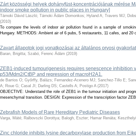
Zárt közösségi helyek dohányfüst-koncentrációjának mérése 
indoor smoke pollution in public places in Hungary]
Tárnoki Dávid László
;
Tárnoki Ádám Domonkos
;
Hyland A
;
Travers MJ
;
Dobs
(
2010
)
To compare the levels of indoor air pollution found in a sample of smokin
Hungary. METHODS: Ambient air of 6 pubs, 5 restaurants, 11 cafes, and 20 ot
Zavart állapotok jogi vonatkozásai az általános orvosi gyakorla
Baran, Brigitta
;
Szabó, Ferenc Ádám
(
2019
)
ZEB1-induced tumourigenesis requires senescence inhibition v
p53/Mdm2/CtBP and repression of macroH2A1.
de Barrios O
;
Győrffy, Balázs
;
Fernandez-Acenero MJ
;
Sanchez-Tillo E
;
San
A
;
Roue G
;
Casal JI
;
Darling DS
;
Castells A
;
Postigo A
(
2017
)
OBJECTIVE: Understand the role of ZEB1 in the tumour initiation and progre
mesenchymal transition. DESIGN: Expression of the transcription factor ZEB1
Zebrafish Models of Rare Hereditary Pediatric Diseases
Varga, Máté
;
Ralbovszki Dorottya
;
Balogh, Eszter
;
Hamar Renáta
;
Keszthely
Zinc chloride inhibits lysine decarboxylase production from Eike